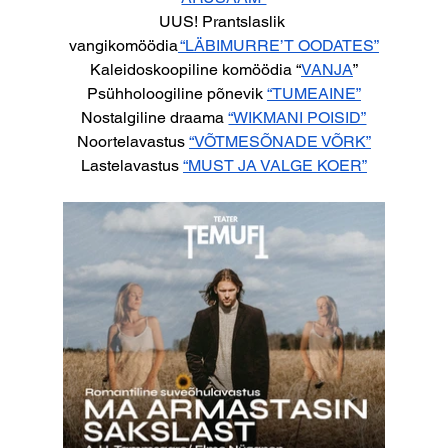
UUS! Prantslaslik 
vangikomöödia
 “LÄBIMURRE’T OODATES”
Kaleidoskoopiline komöödia “
VANJA
”
Psühholoogiline põnevik 
“TUMEAINE”
Nostalgiline draama 
“WIKMANI POISID”
Noortelavastus 
“VÕTMESÕNADE VÕRK”
Lastelavastus 
“MUST JA VALGE KOER”