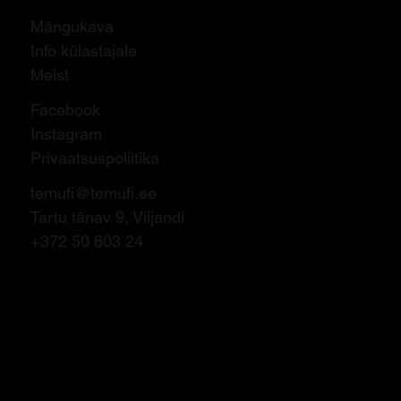
Mängukava
Info külastajale
Meist
Facebook
Instagram
Privaatsuspoliitika
temufi@temufi.ee
Tartu tänav 9, Viljandi
+372 50 803 24