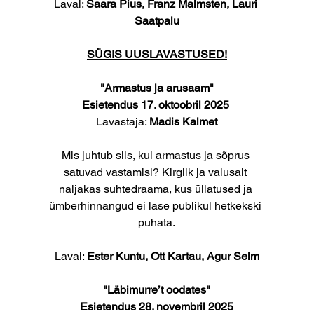
Laval: 
Saara Pius, Franz Malmsten, Lauri 
Saatpalu
SÜGIS UUSLAVASTUSED!
"Armastus ja arusaam"
Esietendus 17. oktoobril 2025 
Lavastaja: 
Madis Kalmet
Mis juhtub siis, kui armastus ja sõprus 
satuvad vastamisi? Kirglik ja valusalt 
naljakas suhtedraama, kus üllatused ja 
ümberhinnangud ei lase publikul hetkekski 
puhata.
Laval: 
Ester Kuntu, Ott Kartau, Agur Seim
"Läbimurre’t oodates"
Esietendus 28. novembril 2025