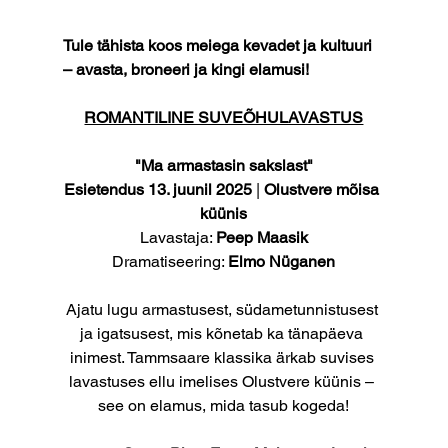
Tule tähista koos meiega kevadet ja kultuuri 
– avasta, broneeri ja kingi elamusi!
ROMANTILINE SUVEÕHULAVASTUS
"Ma armastasin sakslast"
Esietendus 13. juunil 2025
 | 
Olustvere mõisa 
küünis
Lavastaja: 
Peep Maasik
Dramatiseering: 
Elmo Nüganen
Ajatu lugu armastusest, südametunnistusest 
ja igatsusest, mis kõnetab ka tänapäeva 
inimest. Tammsaare klassika ärkab suvises 
lavastuses ellu imelises Olustvere küünis – 
see on elamus, mida tasub kogeda!