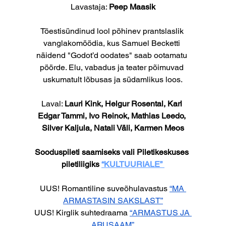
Lavastaja: 
Peep Maasik
Tõestisündinud lool põhinev prantslaslik 
vanglakomöödia, kus Samuel Becketti 
näidend "Godot’d oodates" saab ootamatu 
pöörde. Elu, vabadus ja teater põimuvad 
uskumatult lõbusas ja südamlikus loos.
Laval: 
Lauri Kink, Helgur Rosental, Karl 
Edgar Tammi, Ivo Reinok, Mathias Leedo, 
Silver Kaljula, Natali Väli, Karmen Meos
Sooduspileti saamiseks vali Piletikeskuses 
piletiliigiks 
“KULTUURIALE”
UUS! Romantiline suveõhulavastus 
“MA 
ARMASTASIN SAKSLAST”
UUS! Kirglik suhtedraama 
“ARMASTUS JA 
ARUSAAM”