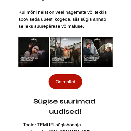
Kui mõni neist on veel nägemata või tekkis 
soov seda uuesti kogeda, siis sügis annab 
selleks suurepärase võimaluse.
Osta pilet
Sügise suurimad 
uudised!
Teater TEMUFI sügishooaja 