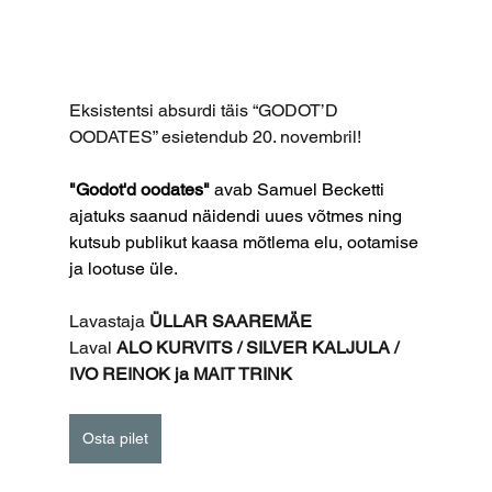
Eksistentsi absurdi täis “GODOT’D 
OODATES” esietendub 20. novembril!
"Godot'd oodates"
 avab Samuel Becketti 
ajatuks saanud näidendi uues võtmes ning 
kutsub publikut kaasa mõtlema elu, ootamise 
ja lootuse üle.
Lavastaja 
ÜLLAR SAAREMÄE
Laval 
ALO KURVITS / SILVER KALJULA / 
IVO REINOK ja MAIT TRINK
Osta pilet