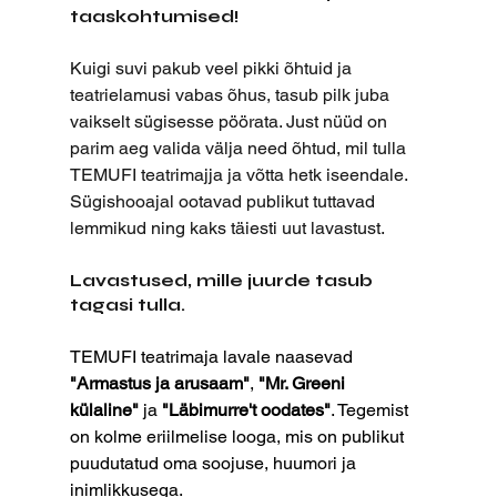
taaskohtumised!
Kuigi suvi pakub veel pikki õhtuid ja 
teatrielamusi vabas õhus, tasub pilk juba 
vaikselt sügisesse pöörata. Just nüüd on 
parim aeg valida välja need õhtud, mil tulla 
TEMUFI teatrimajja ja võtta hetk iseendale.
Sügishooajal ootavad publikut tuttavad 
lemmikud ning kaks täiesti uut lavastust.
Lavastused, mille juurde tasub 
tagasi tulla.
TEMUFI teatrimaja lavale naasevad 
"Armastus ja arusaam"
, 
"Mr. Greeni 
külaline"
 ja 
"Läbimurre't oodates"
. Tegemist 
on kolme eriilmelise looga, mis on publikut 
puudutatud oma soojuse, huumori ja 
inimlikkusega.