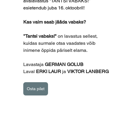
avalavastus “TANTSI VABAKS!” 
esietendub juba 16. oktoobril!
Kas vaim saab jääda vabaks?
"Tantsi vabaks!"
 on lavastus sellest, 
kuidas surmale otsa vaadates võib 
inimene õppida päriselt elama.
Lavastaja 
GERMAN GOLUB
Laval 
ERKI LAUR
 ja 
VIKTOR LANBERG
Osta pilet