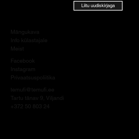
Liitu uudiskirjaga
Mängukava
Info külastajale
Meist
Facebook
Instagram
Privaatsuspoliitika
temufi@temufi.ee
Tartu tänav 9, Viljandi
+372 50 803 24