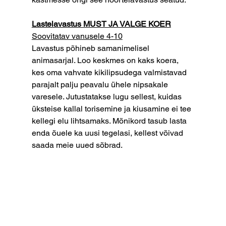
Lastelavastus MUST JA VALGE KOER
Soovitatav vanusele 4-10
Lavastus põhineb samanimelisel 
animasarjal. Loo keskmes on kaks koera, 
kes oma vahvate kikilipsudega valmistavad 
parajalt palju peavalu ühele nipsakale 
varesele. Jutustatakse lugu sellest, kuidas 
üksteise kallal torisemine ja kiusamine ei tee 
kellegi elu lihtsamaks. Mõnikord tasub lasta 
enda õuele ka uusi tegelasi, kellest võivad 
saada meie uued sõbrad.