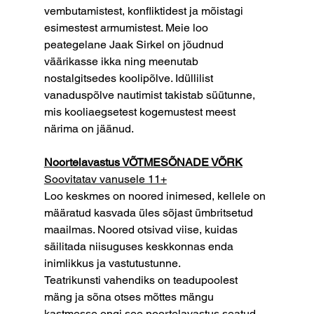
vembutamistest, konfliktidest ja mõistagi 
esimestest armumistest. Meie loo 
peategelane Jaak Sirkel on jõudnud 
väärikasse ikka ning meenutab 
nostalgitsedes koolipõlve. Idüllilist 
vanaduspõlve nautimist takistab süütunne, 
mis kooliaegsetest kogemustest meest 
närima on jäänud.
Noortelavastus VÕTMESÕNADE VÕRK
Soovitatav vanusele 11+
Loo keskmes on noored inimesed, kellele on 
määratud kasvada üles sõjast ümbritsetud 
maailmas. Noored otsivad viise, kuidas 
säilitada niisuguses keskkonnas enda 
inimlikkus ja vastutustunne.
Teatrikunsti vahendiks on teadupoolest 
mäng ja sõna otses mõttes mängu 
kastmesse ongi see noortelavastus seatud.