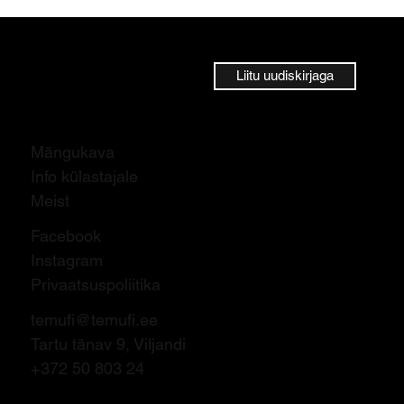
Liitu uudiskirjaga
Mängukava
Info külastajale
Meist
Facebook
Instagram
Privaatsuspoliitika
temufi@temufi.ee
Tartu tänav 9, Viljandi
+372 50 803 24