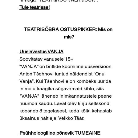
Tule teatrisse!
TEATRISÕBRA OSTUSPIKKER: Mis on 
mis?
Uuslavastus VANJA
Soovitatav vanusele 15+
“VANJA” on brittide koomiline uusversioon 
Anton Tšehhovi tuntud näidendist “Onu 
Vanja”. Kui Tšehhovile on kombeks uurida 
inimelu traagika sügavamaid kihte, siis 
"VANJA" läheneb inimkannatustele peene 
huumori kaudu. Laval olev kirju seltskond 
koosneb 8 tegelasest, keda kõiki kehastab 
üksainus näitleja: Veikko Täär.
Psühholoogiline põnevik TUMEAINE