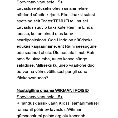
Soovitatav vanusele 15+
Lavastuse aluseks olev samanimeline 
näidend sündis kirjanik Piret Jaaksi sulest 
spetsiaalselt Teater TEMUFI tellimusel. 
Lavastus süüvib kaksikute Raini ja Linda 
loosse, kel on olnud elus kehv 
stardipositsioon. Õde Linda on nüüdseks 
edukas karjäärinaine, ent Raini seesugune 
edu saatnud ei ole. Üle aastate ilmub Rain 
oma õe ukse taha, tuues kaasa sünge 
saladuse. Milliseks kujuneb väärkoheldud 
õe-venna võimuvõitlusest pungil suhe 
täiskasvanueas?
Nostalgiline draama WIKMANI POISID
Soovitatav vanusele 15+
Kirjandusklassik Jaan Krossi samanimelisel 
romaanil põhinev lavastus. Wikmani 
gümnaasiumi poiste argielu koosneb 