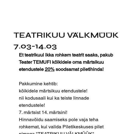
TEATRIKUU VÄLKMÜÜK
7.03-14.03
Et teatrikuul ikka rohkem teatrit saaks, pakub 
Teater TEMUFI kõikidele oma märtsikuu 
etendustele 
20%
 soodsamat piletihinda!
Pakkumine kehtib:
kõikidele märtsikuu etendustele!
nii kodusaali kui ka teiste linnade 
etendustele!
7. märtsist 14. märtsini!
Hinnavõidu saamiseks pole vaja teha 
rohkemat, kui valida Piletikeskuses pilet 
nimega "TEATRIKUU VÄLKMÜÜK".