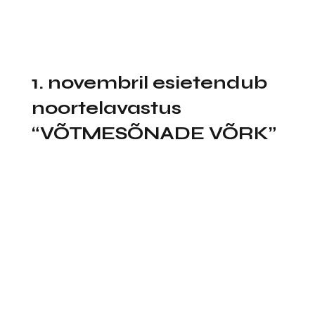
1. novembril esietendub
noortelavastus
“VÕTMESÕNADE VÕRK”