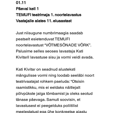
01.11
Päeval kell 1
TEMUFI teatrimaja 1. noortelavastus
Vaatajaile alates 11. eluaastast
Just niisugune numbrimaagia saadab 
peatselt esietenduvat TEMUFI 
noortelavastust “VÕTMESÕNADE VÕRK”. 
Palusime selles seoses lavastaja Kati 
Kivitaril lavastuse sisu ja vormi veidi avada.
Kati Kivitar on seadnud alusteksti 
mängulisse vormi ning loodab seeläbi noort 
teatrivaatajat rohkem paeluda: “Otsisin 
raamistikku, mis ei eeldaks näitlejalt 
põlvpükste jalga tõmbamist ja oleks seotud 
tänase päevaga. Samuti soovisin, et 
lavastusest ei peegelduks poliitilist 
meelestatust ega ühe konkreetse ajastu 