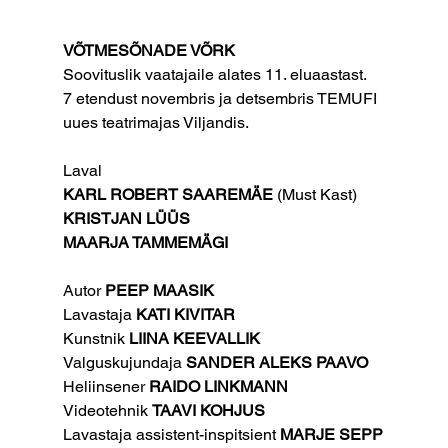
VÕTMESÕNADE VÕRK
Soovituslik vaatajaile alates 11. eluaastast.
7 etendust novembris ja detsembris TEMUFI 
uues teatrimajas Viljandis.
Laval
KARL ROBERT SAAREMÄE
 (Must Kast)
KRISTJAN LÜÜS
MAARJA TAMMEMÄGI
Autor 
PEEP MAASIK
Lavastaja 
KATI KIVITAR
Kunstnik 
LIINA KEEVALLIK
Valguskujundaja 
SANDER ALEKS PAAVO
Heliinsener 
RAIDO LINKMANN
Videotehnik 
TAAVI KOHJUS
Lavastaja assistent-inspitsient 
MARJE SEPP