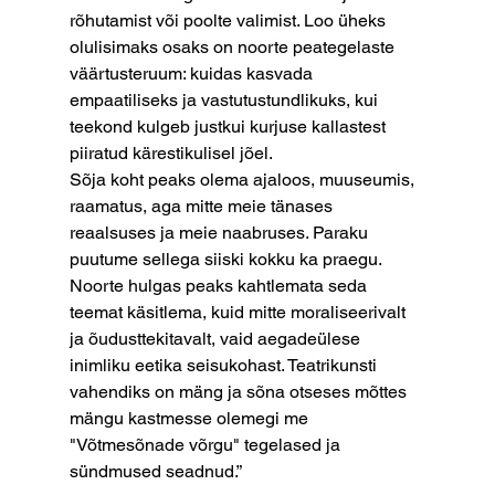
rõhutamist või poolte valimist. Loo üheks 
olulisimaks osaks on noorte peategelaste 
väärtusteruum: kuidas kasvada 
empaatiliseks ja vastutustundlikuks, kui 
teekond kulgeb justkui kurjuse kallastest 
piiratud kärestikulisel jõel.
Sõja koht peaks olema ajaloos, muuseumis, 
raamatus, aga mitte meie tänases 
reaalsuses ja meie naabruses. Paraku 
puutume sellega siiski kokku ka praegu. 
Noorte hulgas peaks kahtlemata seda 
teemat käsitlema, kuid mitte moraliseerivalt 
ja õudusttekitavalt, vaid aegadeülese 
inimliku eetika seisukohast. Teatrikunsti 
vahendiks on mäng ja sõna otseses mõttes 
mängu kastmesse olemegi me 
"Võtmesõnade võrgu" tegelased ja 
sündmused seadnud.”