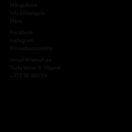
Mängukava
Info külastajale
Meist
Facebook
Instagram
Privaatsuspoliitika
temufi@temufi.ee
Tartu tänav 9, Viljandi
+372 50 803 24