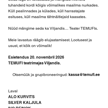
tuhandeid kordi kõigis võimalikes maailma nurkades.
Küll pealinnades ja külades, küll harrastajate
esituses, küll maailma tähtnäitlejaid kaasates.
Nüüd mängime seda ka Viljandis… Teater TEMUFIs.
Meie lavastus räägib elujaatamisest. Lootusest ja
usust, et kõik on võimalik!
Esietendus 20. novembril 2026
TEMUFI teatrimajas Viljandis.
Otsemüük ja grupibroneeringud:
kassa@temufi.ee
Laval
ALO KURVITS
SILVER KALJULA