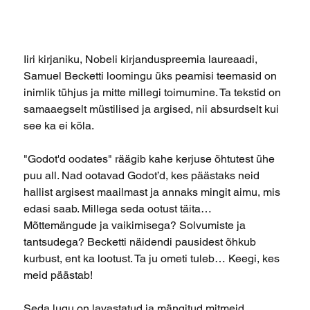
Iiri kirjaniku, Nobeli kirjanduspreemia laureaadi,
Samuel Becketti loomingu üks peamisi teemasid on
inimlik tühjus ja mitte millegi toimumine. Ta tekstid on
samaaegselt müstilised ja argised, nii absurdselt kui
see ka ei kõla.
"Godot'd oodates" räägib kahe kerjuse õhtutest ühe
puu all. Nad ootavad Godot’d, kes päästaks neid
hallist argisest maailmast ja annaks mingit aimu, mis
edasi saab. Millega seda ootust täita…
Mõttemängude ja vaikimisega? Solvumiste ja
tantsudega? Becketti näidendi pausidest õhkub
kurbust, ent ka lootust. Ta ju ometi tuleb… Keegi, kes
meid päästab!
Seda lugu on lavastatud ja mängitud mitmeid