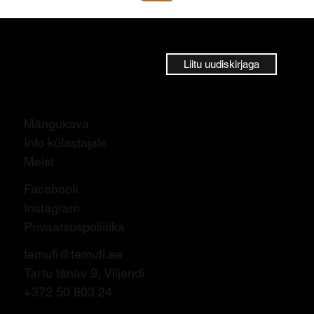
Liitu uudiskirjaga
Mängukava
Info külastajale
Meist
Facebook
Instagram
Privaatsuspoliitika
temufi@temufi.ee
Tartu tänav 9, Viljandi
+372 50 803 24