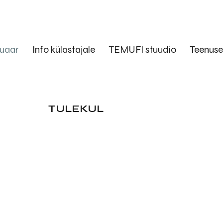
uaar
Info külastajale
TEMUFI stuudio
Teenus
TULEKUL