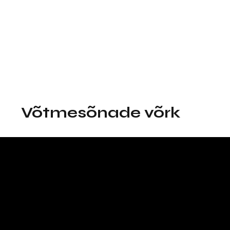
Võtmesõnade võrk