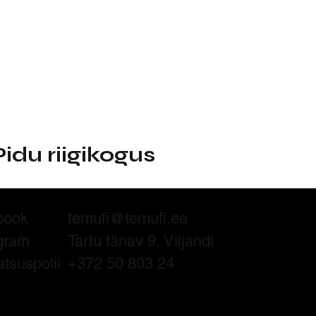
Pidu riigikogus
book
temufi@temufi.ee
gram
Tartu tänav 9, Viljandi
atsuspolii
+372 50 803 24