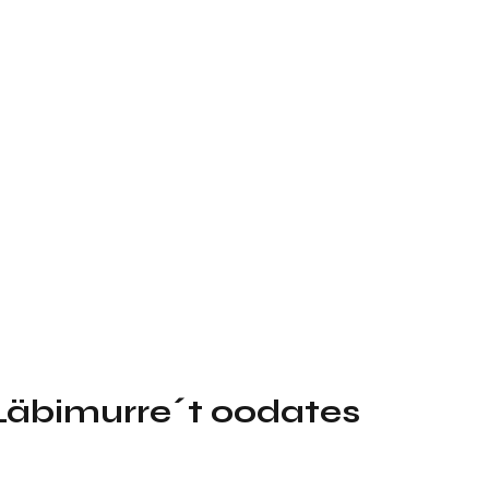
Läbimurre´t oodates