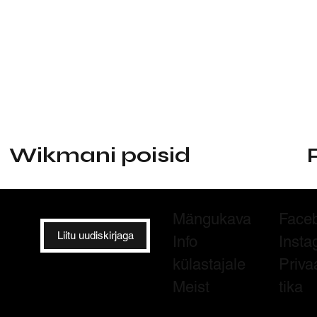
Wikmani poisid
Mängukava
Face
Liitu uudiskirjaga
Info
Insta
külastajale
Priva
Meist
tika