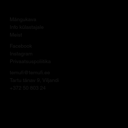
Mängukava
Info külastajale
Meist
Facebook
Instagram
Privaatsuspoliitika
temufi@temufi.ee
Tartu tänav 9, Viljandi
+372 50 803 24