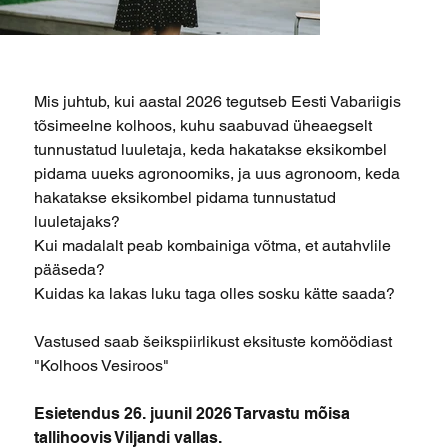
Mis juhtub, kui aastal 2026 tegutseb Eesti Vabariigis
tõsimeelne kolhoos, kuhu saabuvad üheaegselt
tunnustatud luuletaja, keda hakatakse eksikombel
pidama uueks agronoomiks, ja uus agronoom, keda
hakatakse eksikombel pidama tunnustatud
luuletajaks?
Kui madalalt peab kombainiga võtma, et autahvlile
pääseda?
Kuidas ka lakas luku taga olles sosku kätte saada?
Vastused saab šeikspiirlikust eksituste komöödiast
"Kolhoos Vesiroos"
Esietendus 26. juunil 2026 Tarvastu mõisa
tallihoovis Viljandi vallas.