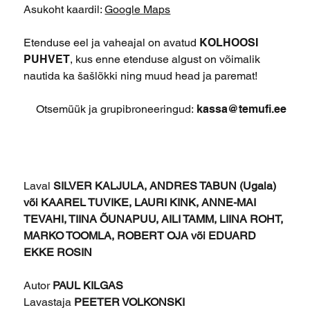
Asukoht kaardil:
Google Maps
Etenduse eel ja vaheajal on avatud
KOLHOOSI
PUHVET
, kus enne etenduse algust on võimalik
nautida ka šašlõkki ning muud head ja paremat!
Otsemüük ja grupibroneeringud:
kassa@temufi.ee
Laval
SILVER KALJULA, ANDRES TABUN (Ugala)
või KAAREL TUVIKE, LAURI KINK, ANNE-MAI
TEVAHI, TIINA ÕUNAPUU, AILI TAMM, LIINA ROHT,
MARKO TOOMLA, ROBERT OJA või EDUARD
EKKE ROSIN
Autor
PAUL KILGAS
Lavastaja
PEETER VOLKONSKI