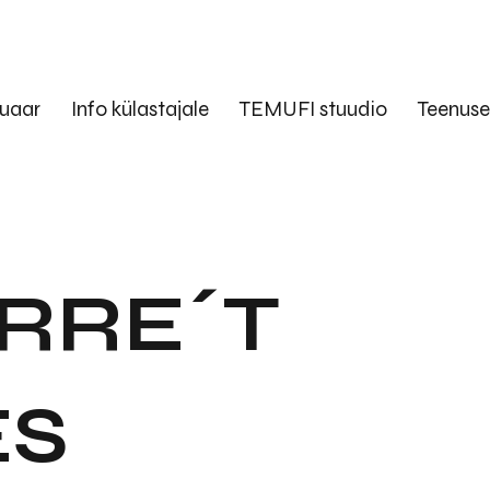
uaar
Info külastajale
TEMUFI stuudio
Teenus
RRE´T
ES