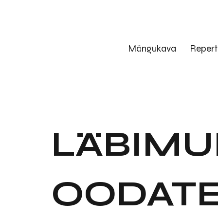
Mängukava
Repert
LÄBIMU
OODAT