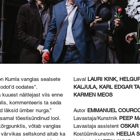
Laval
LAURI KINK, HELGUR
son Kumla vanglas sealsete
KALJULA, KARL EDGAR TAM
odot’d oodates".
KARMEN MEOS
kuuest näitlejast viis enne
ulis, kommenteeris ta seda
Autor
EMMANUEL COURC
d läksid ümber nurga.”
Lavastaja/Kunstnik
PEEP M
samal tõestisündinud lool.
Lavastaja assistent
OSKAR 
 kõrgpunktis, võtab vanglas
Kostüümikunstnik
HEELIA S
 värvikas seltskond aitab ka