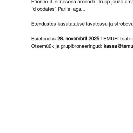
Etienne´il inimesena areneda. Trupp jõuab o
´d oodates" Pariisi aga...
Etendustes kasutatakse lavatossu ja strobova
Esietendus
28. novembril 2025
TEMUFI teatri
Otsemüük ja grupibroneeringud:
kassa@temuf