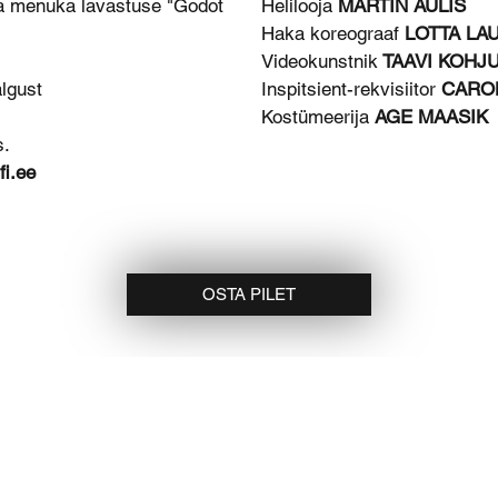
Helilooja
MARTIN AULIS
ma menuka lavastuse "Godot
Haka koreograaf
LOTTA LA
Videokunstnik
TAAVI KOHJ
Inspitsient-rekvisiitor
CARO
lgust
Kostümeerija
AGE MAASIK
s.
i.ee
OSTA PILET