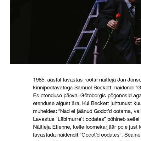
1985. aastal lavastas rootsi näitleja Jan Jön
kinnipeetavatega Samuel Becketti näidendi "G
Esietenduse päeval Göteborgis põgenesid aga 
etenduse algust ära. Kui Beckett juhtunust ku
muheldes: “Nad ei jäänud Godot’d ootama, vai
Lavastus “Läbimurre’t oodates” põhineb sellel 
Näitleja Etienne, kelle loomekarjäär pole just
lavastada näidendit “Godot’d oodates”. Sealne