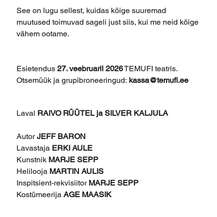
See on lugu sellest, kuidas kõige suuremad
muutused toimuvad sageli just siis, kui me neid kõige
vähem ootame.
Esietendus
27. veebruaril 2026
TEMUFI teatris.
Otsemüük ja grupibroneeringud:
kassa@temufi.ee
Laval
RAIVO RÜÜTEL ja SILVER KALJULA
Autor
JEFF BARON
Lavastaja
ERKI AULE
Kunstnik
MARJE SEPP
Helilooja
MARTIN AULIS
Inspitsient-rekvisiitor
MARJE SEPP
Kostümeerija
AGE MAASIK