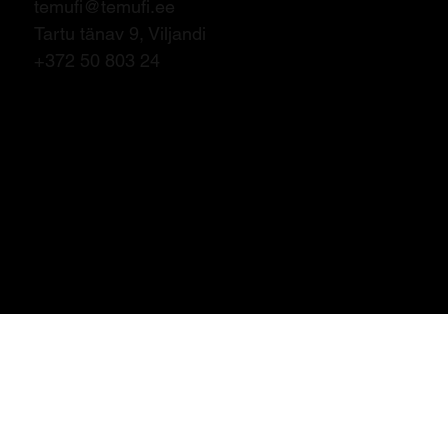
temufi@temufi.ee
Tartu tänav 9, Viljandi
+372 50 803 24