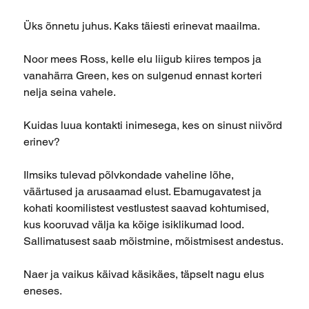
Üks õnnetu juhus. Kaks täiesti erinevat maailma.
Noor mees Ross, kelle elu liigub kiires tempos ja
vanahärra Green, kes on sulgenud ennast korteri
nelja seina vahele.
Kuidas luua kontakti inimesega, kes on sinust niivõrd
erinev?
Ilmsiks tulevad põlvkondade vaheline lõhe,
väärtused ja arusaamad elust. Ebamugavatest ja
kohati koomilistest vestlustest saavad kohtumised,
kus kooruvad välja ka kõige isiklikumad lood.
Sallimatusest saab mõistmine, mõistmisest andestus.
Naer ja vaikus käivad käsikäes, täpselt nagu elus
eneses.