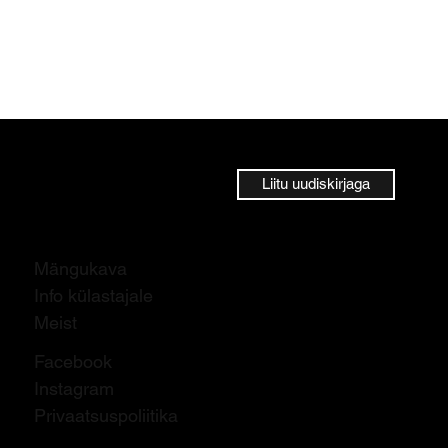
Liitu uudiskirjaga
Mängukava
Info külastajale
Meist
Facebook
Instagram
Privaatsuspoliitika