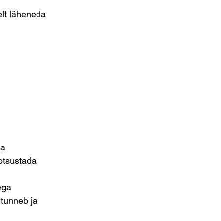
elt läheneda
ja
 otsustada
ega
 tunneb ja