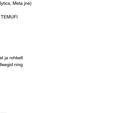
ytics, Meta jne)
le TEMUFI 
t ja rohkelt
leegid ning 