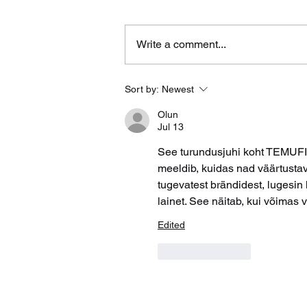
Write a comment...
Sort by:
Newest
Olun
Jul 13
See turundusjuhi koht TEMUFI-s
meeldib, kuidas nad väärtustava
tugevatest brändidest, lugesin h
lainet. See näitab, kui võimas
Edited
Like
Reply