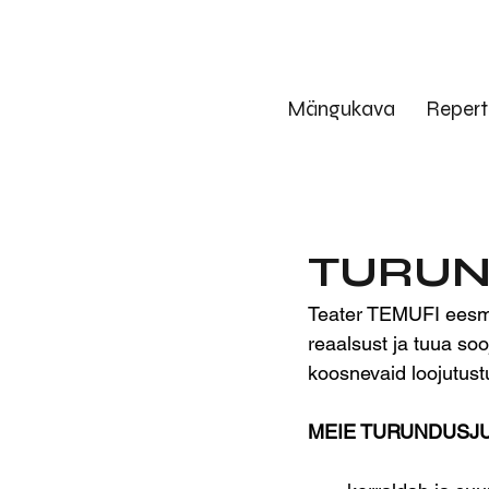
Mängukava
Repert
TURUN
Teater TEMUFI eesmä
reaalsust ja tuua soo
koosnevaid loojutus
MEIE TURUNDUSJ