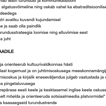
nab teatri turundust ja kommunikatsiooni 
 algatusvõimeline ning oskab vahel ka ebatraditsioonilis
 ideedega
tri avaliku kuvandi kujundamisel
 ja saab olla paindlik
turundusstrateegia loomise ning elluviimise eest
s juht
AADILE
 ja orienteerub kultuurivaldkonnas hästi
last kogemust ja on juhtimisoskusega meeskonnamängi
isoskus ja kirjalik eneseväljendus julgeb vastustada ja
ea pingetaluvusega
repärase eesti keele ja kesktasemel inglise keele oskus
selt mõelda ja orienteeruda sotsiaalmeedia platvormidel*
a kaasaegseid turundustrende