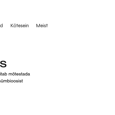
ed
Kätesein
Meist
S
itab mõtestada 
 sümbioosist 