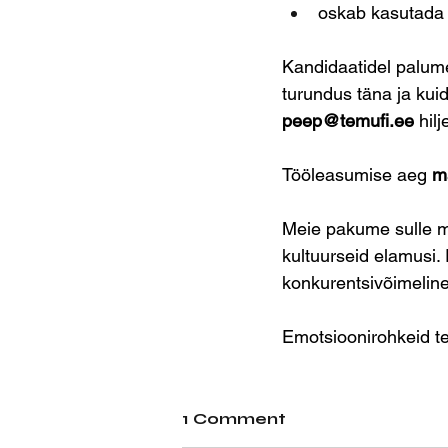
oskab kasutada 
Kandidaatidel palume
turundus täna ja kuid
peep@temufi.ee
 hil
Tööleasumise aeg 
m
Meie pakume sulle me
kultuurseid elamusi.
konkurentsivõimeline
Emotsioonirohkeid te
1 Comment