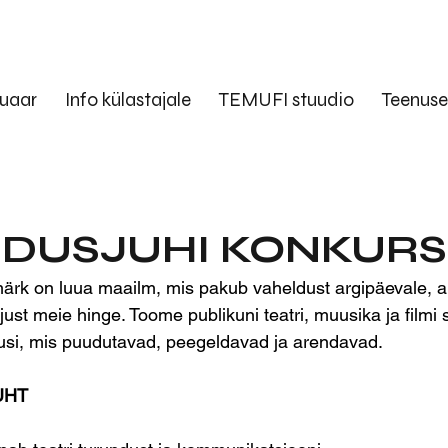
uaar
Info külastajale
TEMUFI stuudio
Teenus
DUSJUHI KONKURS
rk on luua maailm, mis pakub vaheldust argipäevale, a
just meie hinge. Toome publikuni teatri, muusika ja filmi
tusi, mis puudutavad, peegeldavad ja arendavad.
UHT