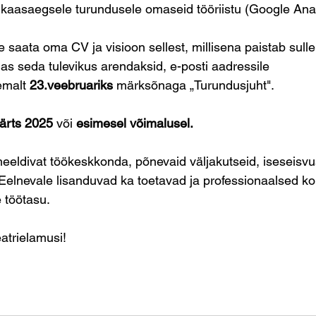
kaasaegsele turundusele omaseid tööriistu (Google Anal
 saata oma CV ja visioon sellest, millisena paistab sul
as seda tulevikus arendaksid, e-posti aadressile 
jemalt 
23.veebruariks
 märksõnaga „Turundusjuht".
ärts 2025
 või 
esimesel võimalusel.
eldivat töökeskkonda, põnevaid väljakutseid, iseseisvus
 Eelnevale lisanduvad ka toetavad ja professionaalsed kol
 töötasu.
atrielamusi!