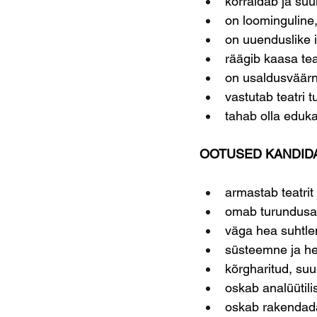
korraldab ja suu
on loominguline,
on uuenduslike
räägib kaasa tea
on usaldusväärne
vastutab teatri 
tahab olla eduka
OOTUSED KANDID
armastab teatrit
omab turundusa
väga hea suhtlem
süsteemne ja h
kõrgharitud, suu
oskab analüütili
oskab rakendad