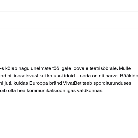
 kõlab nagu unelmate töö igale loovale teatrisõbrale. Mulle 
d nii iseseisvust kui ka uusi ideid – seda on nii harva. Rääkide
iljuti, kuidas 
Euroopa bränd VivatBet
 teeb sporditurunduses 
 võib olla hea kommunikatsioon igas valdkonnas.