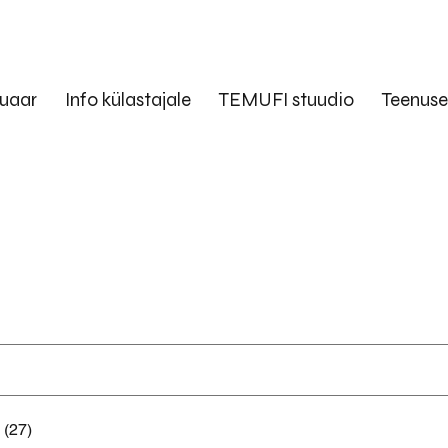
uaar
Info külastajale
TEMUFI stuudio
Teenus
 (27)