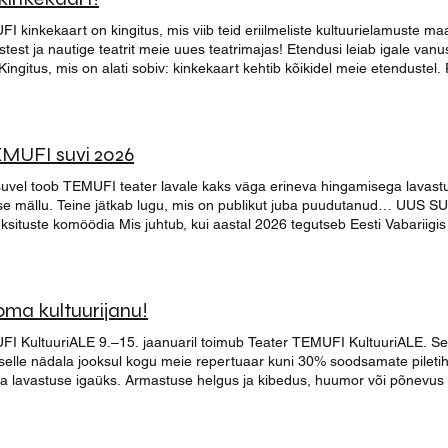
e sotsiaalseid pingeid, olgu selleks linnaja maaelu vastandumine või ka
ekavand saata aadressile liina@temufi.ee . Tööde esitamise tähtaeg on 31.05.2026. NB: 
.2024, Sirp
eksti kasutamiseks tutvustamise ja levitamise eesmärgil. Lavastajale jä
I kinkekaart on kingitus, mis viib teid eriilmeliste kultuurielamuste 
test ja nautige teatrit meie uues teatrimajas! Etendusi leiab igale van
ingitus, mis on alati sobiv: kinkekaart kehtib kõikidel meie etendustel. 
e sobiv etendus ja kuupäev. Mälestuse ja elamuse väärtus: kingituseks
lisi hetki! Soovime Sulle emotsioone
lamusi! Parimate soovidega, Teater TEMUFI
EMUFI suvi 2026
suvel toob TEMUFI teater lavale kaks väga erineva hingamisega lavastu
 mällu. Teine jätkab lugu, mis on publikut juba puudutanud… UUS SUVELAVASTUS 
 aastal 2026 tegutseb Eesti Vabariigis tõsimeelne kolhoos, kuhu saabuvad
tunnustatud luuletaja, keda hakatakse eksikombel pidama uueks agron
ama tunnustatud luuletajaks? Kui madalalt peab kombainiga võtma, et autahvlile p
u kätte saada?Vastused saab šeikspiirlikust eksituste komöödiast "Kolhoos Vesiroos" E
RES TABUN (Ugala) või KAAREL TUVIKE, LAURI KINK, ANNE-MAI
oma kultuurijanu!
IINA ÕUNAPUU, AILI TAMM, LIINA ROHT, MARKO TOOMLA ROMANT
S MA ARMASTASIN SAKSLAST Olusvere mõisa küüni lavale naaseb ka
I KultuuriALE 9.–15. jaanuaril toimub Teater TEMUFI KultuuriALE. Sellek
eb A. H. Tammsaare samanimelisel armastusromaanil, kus tunded põrku
selle nädala jooksul kogu meie repertuaar kuni 30% soodsamate pileti
a lavastuse igaüks. Armastuse helgus ja kibedus, huumor või põnevus
 mõni esitab küsimusi. KultuuriALE nädal on aeg, mil igaüks leiab mida
pakub soodsamaid pileteid: Kogu TEMUFI teatri kevadhooaja repertuaari
le , sealhulgas “MA ARMASTASIN SAKSLAST” ja uus suvelavastus “KOLHOOS VESIROOS” Etendused