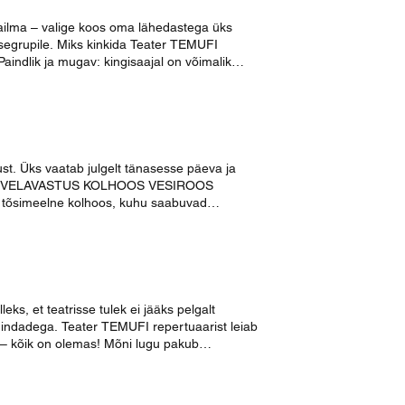
 rahalise ja vaimse rikkuse vahekord.” - Enn
Konkursil osalemisega
äb õigus teksti muuta ja kohandada.
maailma – valige koos oma lähedastega üks
usegrupile. Miks kinkida Teater TEMUFI
Paindlik ja mugav: kingisaajal on võimalik
 ei pea olema ese. See võib olla ka elamus,
st. Üks vaatab julgelt tänasesse päeva ja
KOLHOOS VESIROOS
oomiks, ja uus agronoom, keda hakatakse
ääseda? Kuidas ka lakas luku
sietendus 26. juunil
ILINE SUVEÕHULAVASTUS OLUSTVERE
 eelmise aasta menuk. See on lavastus,
s, et teatrisse tulek ei jääks pelgalt
vad vastu ajastu ja seisuse piire.
hindadega. Teater TEMUFI repertuaarist leiab
 – kõik on olemas! Mõni lugu pakub
gi, mis teda kõnetab. Soodsamad piletid
le Etendustele nii teatrimajas kui ka üle