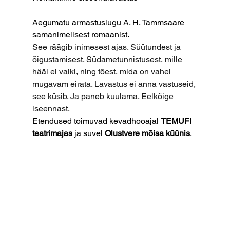
Aegumatu armastuslugu A. H. Tammsaare 
samanimelisest romaanist.
See räägib inimesest ajas. Süütundest ja 
õigustamisest. Südametunnistusest, mille 
hääl ei vaiki, ning tõest, mida on vahel 
mugavam eirata. Lavastus ei anna vastuseid, 
see küsib. Ja paneb kuulama. Eelkõige 
iseennast.
Etendused toimuvad kevadhooajal 
TEMUFI 
teatrimajas
 ja suvel 
Olustvere mõisa küünis
.