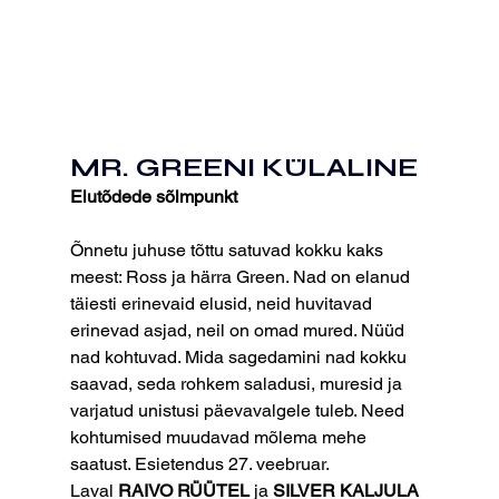
MR. GREENI KÜLALINE
Elutõdede sõlmpunkt
Õnnetu juhuse tõttu satuvad kokku kaks 
meest: Ross ja härra Green. Nad on elanud 
täiesti erinevaid elusid, neid huvitavad 
erinevad asjad, neil on omad mured. Nüüd 
nad kohtuvad. Mida sagedamini nad kokku 
saavad, seda rohkem saladusi, muresid ja 
varjatud unistusi päevavalgele tuleb. Need 
kohtumised muudavad mõlema mehe 
saatust. Esietendus 27. veebruar.
Laval
 RAIVO RÜÜTEL
 ja
 SILVER KALJULA