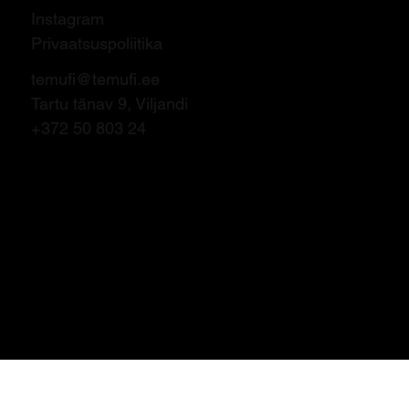
Instagram
Privaatsuspoliitika
temufi@temufi.ee
Tartu tänav 9, Viljandi
+372 50 803 24