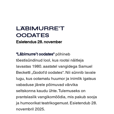
LÄBIMURRE’T 
OODATES
Esietendus 28. november
“Läbimurre’t oodates“
 põhineb 
tõestisündinud lool, kus rootsi näitleja 
lavastas 1980. aastatel vangidega Samuel 
Becketti „Godot’d oodates“. Nii sünnib lavale 
lugu, kus ootamatu huumor ja inimlik igatsus 
vabaduse järele põimuvad värvika 
seltskonna kaudu ühte. Tulemuseks on 
prantslaslik vangikomöödia, mis pakub sooja 
ja humoorikat teatrikogemust. Esietendub 28. 
novembril 2025.