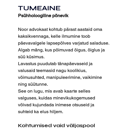
TUMEAINE
Psühholoogiline põnevik
Noor advokaat kohtub pärast aastaid oma 
kaksikvennaga, kelle ilmumine toob 
päevavalgele lapsepõlves varjatud saladuse.
Algab mäng, kus põimuvad õigus, õiglus ja 
süü küsimus.
Lavastus puudutab tänapäevaseid ja 
valusaid teemasid nagu koolikius, 
võimusuhted, manipuleerimine, vaikimine 
ning süütunne.
See on lugu, mis avab kaarte selles 
valguses, kuidas minevikukogemused 
võivad kujundada inimese otsuseid ja 
suhteid ka elus hiljem.
Kohtumised vaid väljaspool 