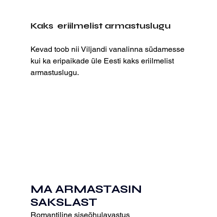
Kaks  eriilmelist armastuslugu
Kevad toob nii Viljandi vanalinna südamesse 
kui ka eripaikade üle Eesti kaks eriilmelist 
armastuslugu.
MA ARMASTASIN 
SAKSLAST
Romantiline siseõhulavastus