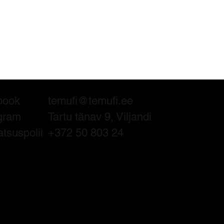
book
temufi@temufi.ee
gram
Tartu tänav 9, Viljandi
atsuspolii
+372 50 803 24