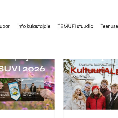
uaar
Info külastajale
TEMUFI stuudio
Teenus