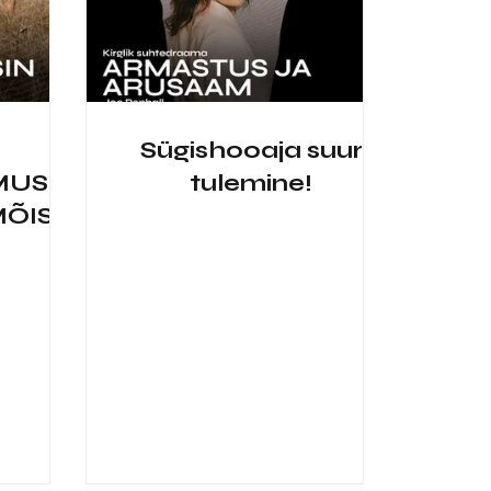
Sügishooaja suur
MUS
tulemine!
MÕISA