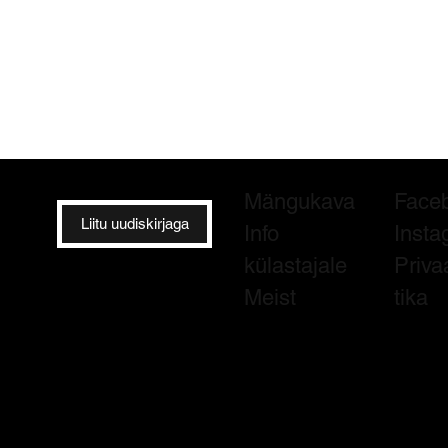
Mängukava
Face
Liitu uudiskirjaga
Info
Insta
külastajale
Priva
Meist
tika