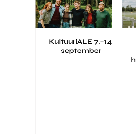
KultuuriALE 7.–14.
september
h