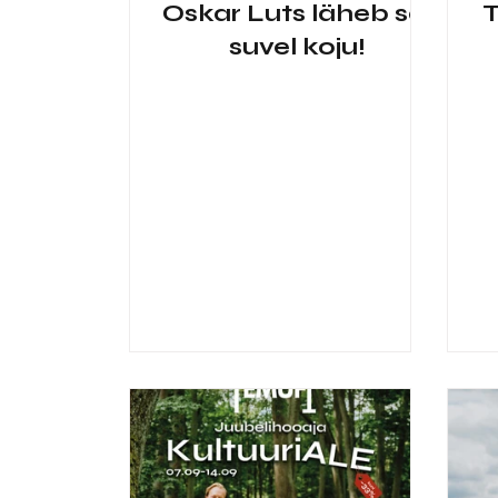
Oskar Luts läheb sel
T
suvel koju!