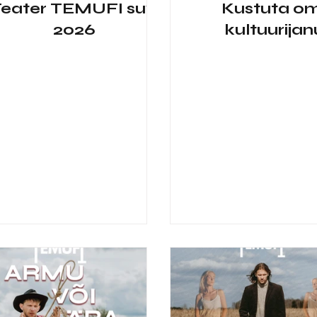
eater TEMUFI suvi
Kustuta o
2026
kultuurijan