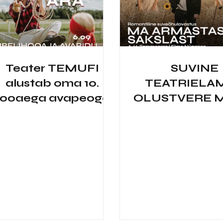
Teater TEMUFI
SUVINE
alustab oma 10.
TEATRIELA
ooaega avapeoga!
OLUSTVERE 
KÜÜNIS!