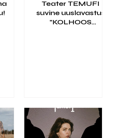
ma
Teater TEMUFI
u!
suvine uuslavastus
"KOLHOOS
VESIROOS" otsib 11-
13 aastast osatäitjat
poisi rolli!