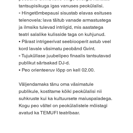
tantsupisikuga igas vanuses peokülalisi.
▫️ Hingetõmbepausi sisustab elavas esituses 
telenovela: lava täitub vanade armastustega 
ja ilmsiks tulevad intriigid, mis aastatega 
teatri salalike kulisside taga on kuhjunud.
▪️ Pärast intrigeerivat seebiooperit astub veel 
kord lavale väsimatu peobänd Gvint.
▫️ Tujuküllase juubelipeo finaalis tantsutavad 
publikut särtsakad DJ-d.
▪️ Peo orienteeruv lõpp on kell 02.00.
Väljendamaks tänu oma väsimatule 
publikule, kostitame kõiki peokülalisi nii 
suhkruste kui ka kultuursete maiuspaladega.
Kogu peo vältel on peokülalistele mõistagi 
avatud ka TEMUFI teatribaar.