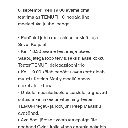
6. septembril kell 19.00 avame oma 
teatrimajas TEMUFI 10. hooaja ühe 
meeleoluka juubelipeoga!
▪️ Peoõhtut juhib meie ainus püsinäitleja 
Silver Kaljula!
▫️ Kell 18.30 avame teatrimaja uksed. 
Saabujatega lööb tervituseks klaase kokku 
Teater TEMUFI delegatsiooni trio.
▪️ Kell 19.00 kõlab peoõhtu avaakord: algab 
muusik Katrina Merily meeliülendav 
elektriviiuli show.
▫️ Uhkele muusikalisele etteastele järgnevad 
õhtujuhi kelmikas tervitus ning Teater 
TEMUFI tegev- ja loovjuhi Peep Maasiku 
avasõnad.
▪️ Avalöögi järgselt võtab teatepulga üle 
peobänd Gvint, kelle vinge energia nakatab 