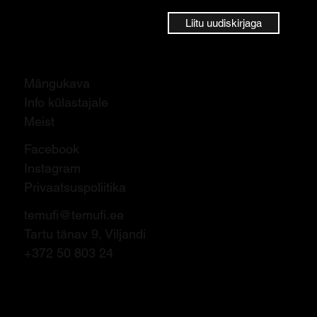
Liitu uudiskirjaga
Mängukava
Info külastajale
Meist
Facebook
Instagram
Privaatsuspoliitika
temufi@temufi.ee
Tartu tänav 9, Viljandi
+372 50 803 24