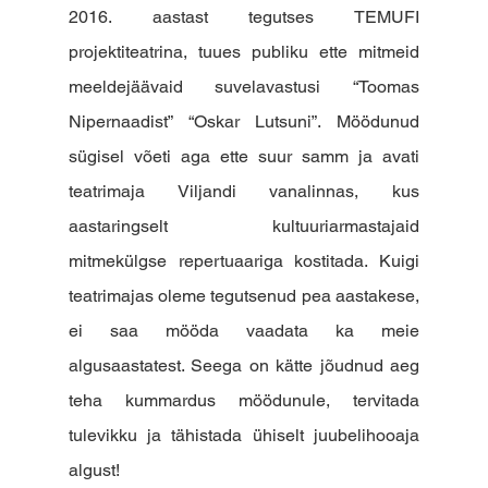
2016. aastast tegutses TEMUFI 
projektiteatrina, tuues publiku ette mitmeid 
meeldejäävaid suvelavastusi “Toomas 
Nipernaadist” “Oskar Lutsuni”. Möödunud 
sügisel võeti aga ette suur samm ja avati 
teatrimaja Viljandi vanalinnas, kus 
aastaringselt kultuuriarmastajaid 
mitmekülgse repertuaariga kostitada. Kuigi 
teatrimajas oleme tegutsenud pea aastakese, 
ei saa mööda vaadata ka meie 
algusaastatest. Seega on kätte jõudnud aeg 
teha kummardus möödunule, tervitada 
tulevikku ja tähistada ühiselt juubelihooaja 
algust!