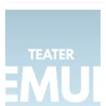
Oskar Luts läheb sel suvel koju!