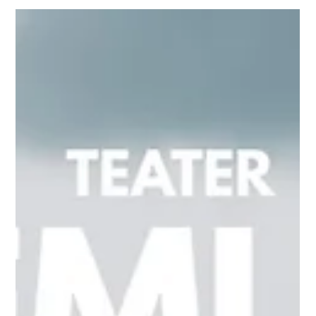
Teater TEMUFI suvine
uuslavastus "KOLHOOS
VESIROOS" otsib 11-13 aastast
osatäitjat poisi rolli!